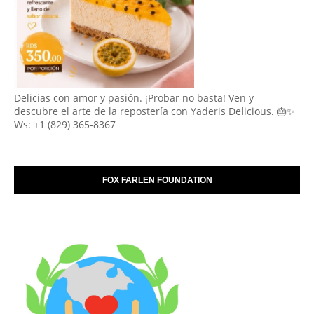
Delicias con amor y pasión. ¡Probar no basta! Ven y
descubre el arte de la repostería con Yaderis Delicious. 🎂✨
Ws: +1 (829) 365-8367
FOX FARLEN FOUNDATION