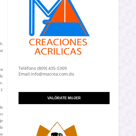
a,
ar
Teléfono (809) 435-5309
en
Email:Info@macrea.com.do
de
s.
 y
VALÓRATE MUJER
de
to
je
de
ue