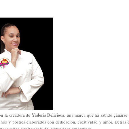
Yaderis Delicious
on la creadora de
, una marca que ha sabido ganarse 
ochos y postres elaborados con dedicación, creatividad y amor. Detrás 
ón y sueños que hoy sale del horno para ser contada.