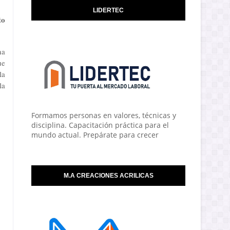
LIDERTEC
to
na
ue
la
la
Formamos personas en valores, técnicas y
disciplina. Capacitación práctica para el
mundo actual. Prepárate para crecer
M.A CREACIONES ACRILICAS