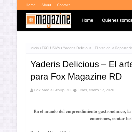
Home
About
Contact
Home
Quienes somo
Inicio
EXCLUSIVA
Yaderis Delicious – El arte de la Reposte
Yaderis Delicious – El ar
para Fox Magazine RD
Fox Media Group RD
lunes, enero 12, 2026
En el mundo del emprendimiento gastronómico, la r
emociones, contar his