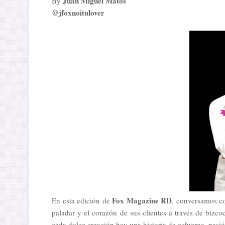
Juan Miguel Matos
By
@jfoxnoitulover
Fox Magazine RD
En esta edición de
, conversamos c
paladar y el corazón de sus clientes a través de bizc
cada dulce creación hay una historia de esfuerzo, pasi