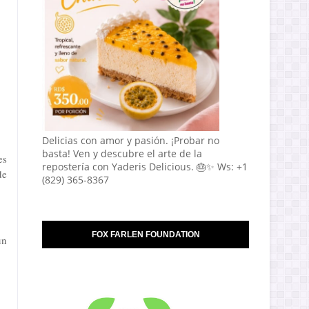
Delicias con amor y pasión. ¡Probar no
basta! Ven y descubre el arte de la
es
repostería con Yaderis Delicious. 🎂✨ Ws: +1
de
(829) 365-8367
FOX FARLEN FOUNDATION
un