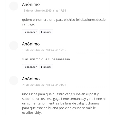
Anónimo
18 de octubre de 2013 a las 17:54
quiero el numero uno para el chico felicitaciones desde
santiago
Responder
Eliminar
Anónimo
19 de octubre de 2013 a las 17:15
si asi mismo que subaaaaaaaaa.
Responder
Eliminar
Anónimo
21 de octubre de 2013 a las 21:21
uno lucha para que nuestro cahg suba en el post y
suben otra cosa,esa gaga tiene semana ay y no tiene ni
un comentario mientras los fans de cahg luchamos
para que este en buena posicion asi no se vale.le
escribe leidy.