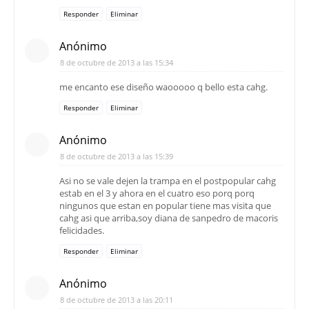
Responder
Eliminar
Anónimo
8 de octubre de 2013 a las 15:34
me encanto ese diseño waooooo q bello esta cahg.
Responder
Eliminar
Anónimo
8 de octubre de 2013 a las 15:39
Asi no se vale dejen la trampa en el postpopular cahg
estab en el 3 y ahora en el cuatro eso porq porq
ningunos que estan en popular tiene mas visita que
cahg asi que arriba,soy diana de sanpedro de macoris
felicidades.
Responder
Eliminar
Anónimo
8 de octubre de 2013 a las 20:11