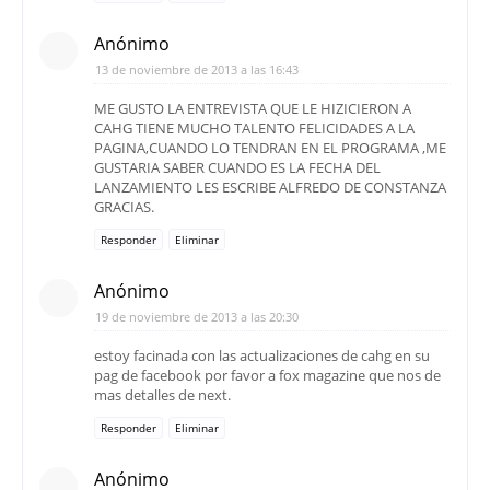
Anónimo
13 de noviembre de 2013 a las 16:43
ME GUSTO LA ENTREVISTA QUE LE HIZICIERON A
CAHG TIENE MUCHO TALENTO FELICIDADES A LA
PAGINA,CUANDO LO TENDRAN EN EL PROGRAMA ,ME
GUSTARIA SABER CUANDO ES LA FECHA DEL
LANZAMIENTO LES ESCRIBE ALFREDO DE CONSTANZA
GRACIAS.
Responder
Eliminar
Anónimo
19 de noviembre de 2013 a las 20:30
estoy facinada con las actualizaciones de cahg en su
pag de facebook por favor a fox magazine que nos de
mas detalles de next.
Responder
Eliminar
Anónimo