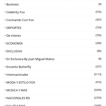
Business
(9)
Celebrity Fox
(576)
Cocinando Con Fox
(307)
DEPORTES
(729)
De Interes
(705)
ECONOMÍA
(268)
EXCLUSIVA
(86)
En Exclusiva By Juan Miguel Matos
(8)
Encanto Butterfly
(257)
Internacionales
(5113)
MODA Y ESTILO FOX
(910)
MUSICA Y MAS
(5939)
NACIONALES RD
(2370)
SALUD Y MAS
(1645)