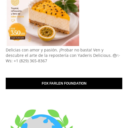
Delicias con amor y pasión. ¡Probar no basta! Ven y
descubre el arte de la repostería con Yaderis Delicious. 🎂✨
Ws: +1 (829) 365-8367
FOX FARLEN FOUNDATION