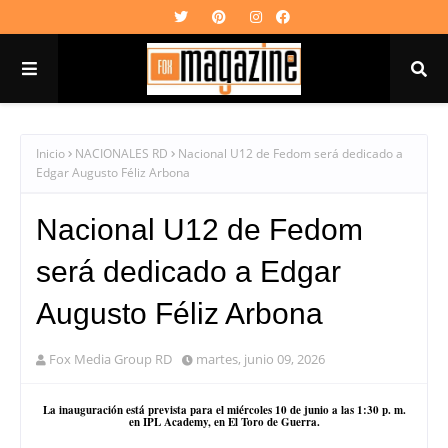
Inicio
NACIONALES RD
Nacional U12 de Fedom será dedicado a
Edgar Augusto Féliz Arbona
Nacional U12 de Fedom
será dedicado a Edgar
Augusto Féliz Arbona
Fox Media Group RD
martes, junio 09, 2026
La inauguración está prevista para el miércoles 10 de junio a las 1:30 p. m.
en IPL Academy, en El Toro de Guerra.