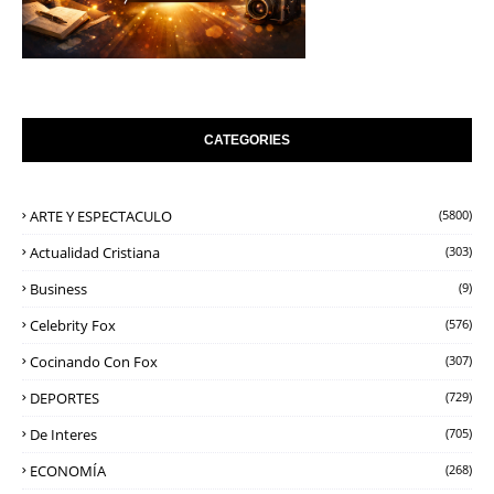
CATEGORIES
ARTE Y ESPECTACULO
(5800)
Actualidad Cristiana
(303)
Business
(9)
Celebrity Fox
(576)
Cocinando Con Fox
(307)
DEPORTES
(729)
De Interes
(705)
ECONOMÍA
(268)