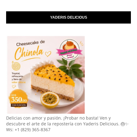
YADERIS DELICIOUS
Delicias con amor y pasión. ¡Probar no basta! Ven y
descubre el arte de la repostería con Yaderis Delicious. 🎂✨
Ws: +1 (829) 365-8367