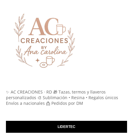
✨ AC CREACIONES · RD 🎁 Tazas, termos y llaveros
personalizados 🎨 Sublimación • Resina • Regalos únicos
Envíos a nacionales 📩 Pedidos por DM
LIDERTEC