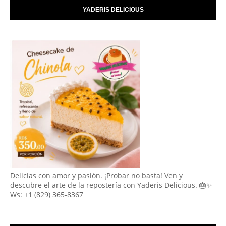
YADERIS DELICIOUS
Delicias con amor y pasión. ¡Probar no basta! Ven y
descubre el arte de la repostería con Yaderis Delicious. 🎂✨
Ws: +1 (829) 365-8367