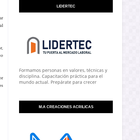
LIDERTEC
ar
al
r,
co
Formamos personas en valores, técnicas y
disciplina. Capacitación práctica para el
or
mundo actual. Prepárate para crecer
os
M.A CREACIONES ACRILICAS