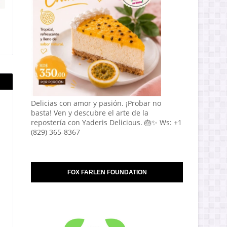
Delicias con amor y pasión. ¡Probar no
basta! Ven y descubre el arte de la
repostería con Yaderis Delicious. 🎂✨ Ws: +1
(829) 365-8367
FOX FARLEN FOUNDATION