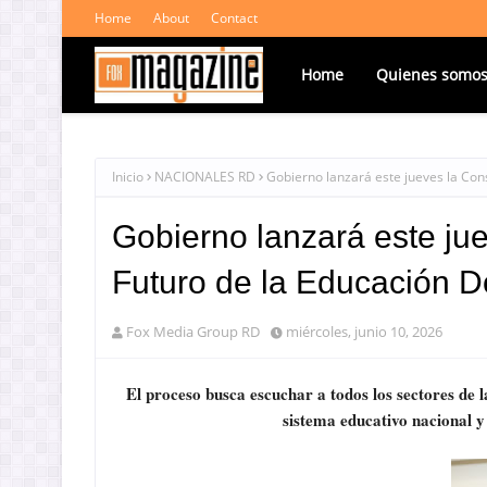
Home
About
Contact
Home
Quienes somo
Inicio
NACIONALES RD
Gobierno lanzará este jueves la Con
Gobierno lanzará este jue
Futuro de la Educación 
Fox Media Group RD
miércoles, junio 10, 2026
El proceso busca escuchar a todos los sectores de 
sistema educativo nacional y