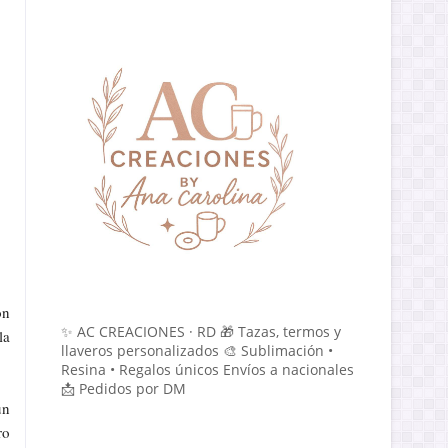
ón
✨ AC CREACIONES · RD 🎁 Tazas, termos y
la
llaveros personalizados 🎨 Sublimación •
Resina • Regalos únicos Envíos a nacionales
📩 Pedidos por DM
un
ro