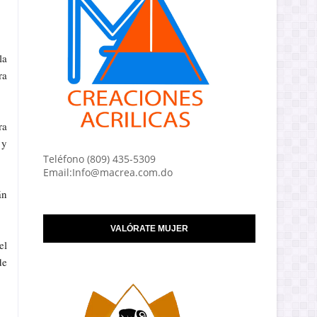
la
ra
ra
 y
Teléfono (809) 435-5309
Email:Info@macrea.com.do
án
VALÓRATE MUJER
el
de