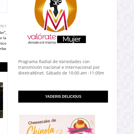
NTE
ar”,
r la
tico
ribe
Programa Radial de Variedades con
transmisión nacional e Internacional por
@extra86net. Sábado de 10:00 am -11:00m
YADERIS DELICIOUS