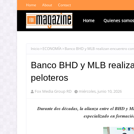
Home
About
Contact
Home
Quienes somo
Inicio
ECONOMÍA
Banco BHD y MLB realizan encuentro con
Banco BHD y MLB realiza
peloteros
Fox Media Group RD
miércoles, junio 10, 2026
Durante dos décadas, la alianza entre el BHD y M
especializado en formació