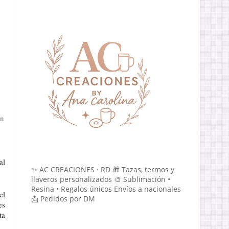
en
l 
✨ AC CREACIONES · RD 🎁 Tazas, termos y
llaveros personalizados 🎨 Sublimación •
Resina • Regalos únicos Envíos a nacionales
l 
📩 Pedidos por DM
s 
a 