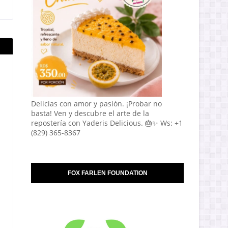
Delicias con amor y pasión. ¡Probar no
basta! Ven y descubre el arte de la
repostería con Yaderis Delicious. 🎂✨ Ws: +1
(829) 365-8367
FOX FARLEN FOUNDATION