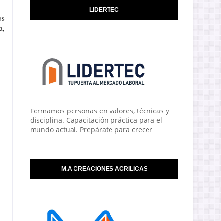
LIDERTEC
s 
, 
Formamos personas en valores, técnicas y
disciplina. Capacitación práctica para el
mundo actual. Prepárate para crecer
M.A CREACIONES ACRILICAS