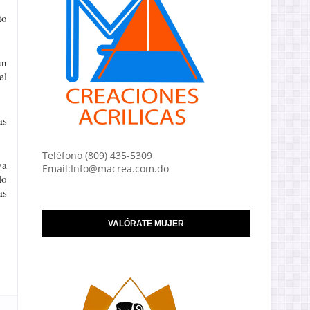
o 
n 
l 
s 
Teléfono (809) 435-5309
a 
Email:Info@macrea.com.do
o 
s 
VALÓRATE MUJER