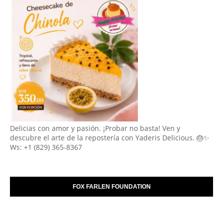
Delicias con amor y pasión. ¡Probar no basta! Ven y
descubre el arte de la repostería con Yaderis Delicious. 🎂✨
Ws: +1 (829) 365-8367
FOX FARLEN FOUNDATION