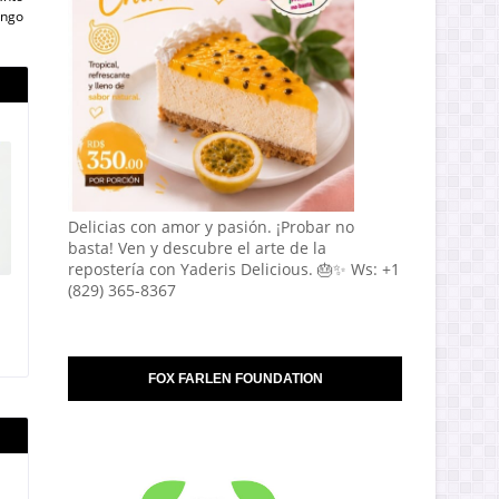
ngo
Delicias con amor y pasión. ¡Probar no
basta! Ven y descubre el arte de la
repostería con Yaderis Delicious. 🎂✨ Ws: +1
(829) 365-8367
FOX FARLEN FOUNDATION