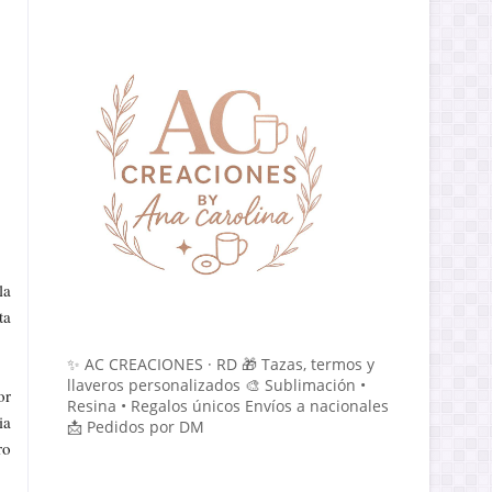
la
ta
✨ AC CREACIONES · RD 🎁 Tazas, termos y
llaveros personalizados 🎨 Sublimación •
or
Resina • Regalos únicos Envíos a nacionales
ia
📩 Pedidos por DM
ro