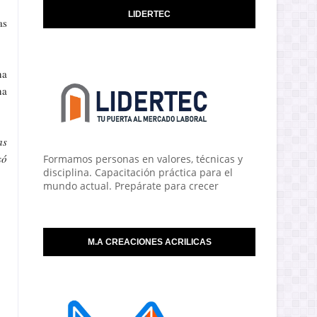
LIDERTEC
as
na
na
as
só
Formamos personas en valores, técnicas y
disciplina. Capacitación práctica para el
mundo actual. Prepárate para crecer
M.A CREACIONES ACRILICAS