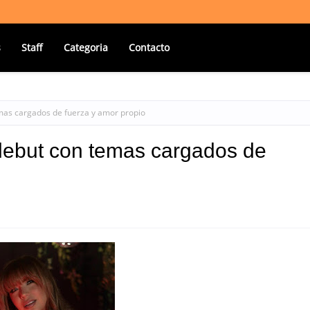
s
Staff
Categoria
Contacto
mas cargados de fuerza y amor propio
debut con temas cargados de