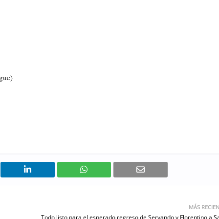
gue)
MÁS RECIE
Todo listo para el esperado regreso de Servando y Florentino a S