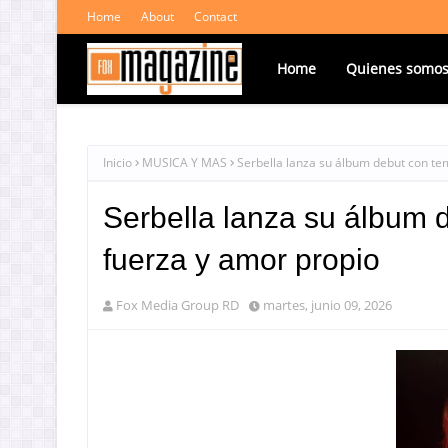
Home
About
Contact
Home
Quienes somo
Inicio
MUSICA Y MAS
Serbella lanza su álbum debut con te
Serbella lanza su álbum 
fuerza y amor propio
Fox Media Group RD
martes, junio 09, 2026