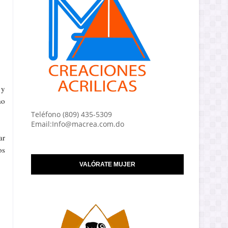
 y
mo
Teléfono (809) 435-5309
Email:Info@macrea.com.do
ar
os
VALÓRATE MUJER