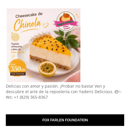
Delicias con amor y pasión. ¡Probar no basta! Ven y
descubre el arte de la repostería con Yaderis Delicious. 🎂✨
Ws: +1 (829) 365-8367
FOX FARLEN FOUNDATION