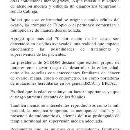
otras condiciones menos graves, lo que retrasa la búsqueda
de atención médica y dificulta un diagnóstico temprano”,
señaló Cabreja.
Indicó que esta enfermedad se origina cuando células del
ovario, las trompas de Falopio o el peritoneo comienzan a
multiplicarse de manera descontrolada.
Agregó que más del 70 por ciento de los casos son
detectados en estadios avanzados, una realidad que impacta
directamente las posibilidades de tratamiento y
supervivencia de las pacientes.
La presidenta de SODOM destacó que existen grupos de
mujeres con mayor riesgo de desarrollar la enfermedad,
entre ellas aquellas con antecedentes familiares de cáncer
de ovario, mama, colon o endometrio, así como portadoras
de mutaciones hereditarias en los genes BRCA1 y BRCA2.
Explicó que la edad constituye un factor importante, ya que
el riesgo aumenta después de los 50 años.
También mencionó antecedentes reproductivos como la nuli
paridad, la menarca temprana, la menopausia tardía y la
presencia de endometriosis, además del uso prolongado de
terapia hormonal sin supervisión médica adecuada.
Recomendó que las mujeres con antecedentes familiares