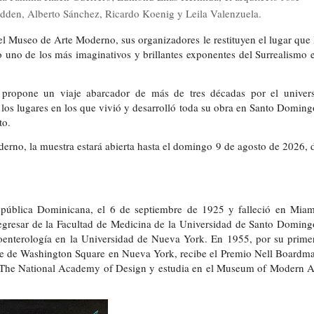
odden, Alberto Sánchez, Ricardo Koenig y Leila Valenzuela.
l Museo de Arte Moderno, sus organizadores le restituyen el lugar que 
uno de los más imaginativos y brillantes exponentes del Surrealismo 
propone un viaje abarcador de más de tres décadas por el univer
 a los lugares en los que vivió y desarrolló toda su obra en Santo Doming
nto.
rno, la muestra estará abierta hasta el domingo 9 de agosto de 2026, 
ública Dominicana, el 6 de septiembre de 1925 y falleció en Miam
egresar de la Facultad de Medicina de la Universidad de Santo Doming
roenterología en la Universidad de Nueva York. En 1955, por su prime
ibre de Washington Square en Nueva York, recibe el Premio Nell Boardm
 The National Academy of Design y estudia en el Museum of Modern A