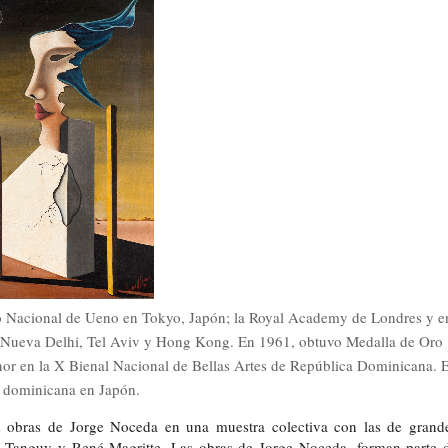
eo Nacional de Ueno en Tokyo, Japón; la Royal Academy de Londres y e
s, Nueva Delhi, Tel Aviv y Hong Kong. En 1961, obtuvo Medalla de Oro
nor en la X Bienal Nacional de Bellas Artes de República Dominicana. 
 dominicana en Japón.
 obras de Jorge Noceda en una muestra colectiva con las de grand
s Tanguy y René Magritte. Las obras de Jorge Noceda, forman parte 