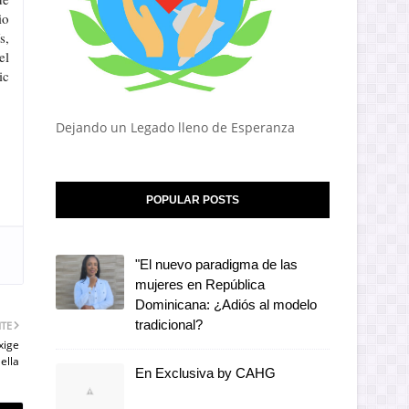
io
s,
el
ic
Dejando un Legado lleno de Esperanza
POPULAR POSTS
"El nuevo paradigma de las
mujeres en República
Dominicana: ¿Adiós al modelo
tradicional?
NTE
xige
ella
En Exclusiva by CAHG