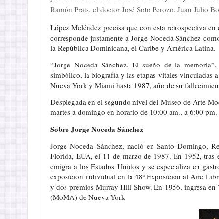
Ramón Prats, el doctor José Soto Perozo, Juan Julio B
López Meléndez precisa que con esta retrospectiva en e
corresponde justamente a Jorge Noceda Sánchez como 
la República Dominicana, el Caribe y América Latina.
“Jorge Noceda Sánchez. El sueño de la memoria”, 
simbólico, la biografía y las etapas vitales vinculadas
Nueva York y Miami hasta 1987, año de su fallecimie
Desplegada en el segundo nivel del Museo de Arte Mode
martes a domingo en horario de 10:00 am., a 6:00 pm.
Sobre Jorge Noceda Sánchez
Jorge Noceda Sánchez, nació en Santo Domingo, Rep
Florida, EUA, el 11 de marzo de 1987. En 1952, tras 
emigra a los Estados Unidos y se especializa en gast
exposición individual en la 48ª Exposición al Aire L
y dos premios Murray Hill Show. En 1956, ingresa en
(MoMA) de Nueva York