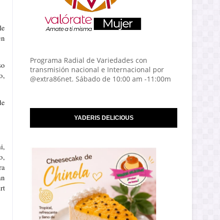
le
en
Programa Radial de Variedades con
so
transmisión nacional e Internacional por
o,
@extra86net. Sábado de 10:00 am -11:00m
de
YADERIS DELICIOUS
i,
o,
ra
an
rt