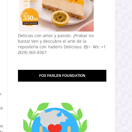
Delicias con amor y pasión. ¡Probar no
basta! Ven y descubre el arte de la
repostería con Yaderis Delicious. 🎂✨ Ws: +1
(829) 365-8367
FOX FARLEN FOUNDATION
n
En
es
de