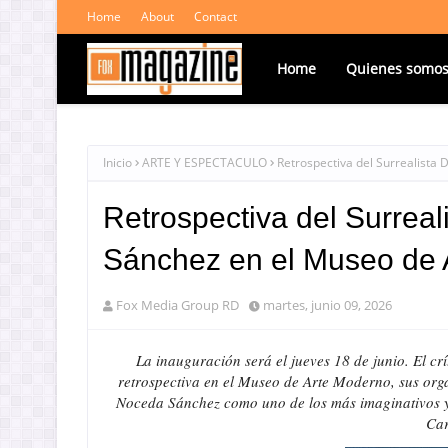
Home
About
Contact
Home
Quienes somo
Inicio
ARTE Y ESPECTACULO
Retrospectiva del Surrealist
Retrospectiva del Surrea
Sánchez en el Museo de 
Fox Media Group RD
martes, junio 09, 2026
La inauguración será el jueves 18 de junio. El c
retrospectiva en el Museo de Arte Moderno, sus orga
Noceda Sánchez como uno de los más imaginativos y 
Car