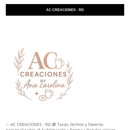
AC CREACIONES · RD
✨ AC CREACIONES · RD 🎁 Tazas, termos y llaveros
personalizados 🎨 Sublimación • Resina • Regalos únicos