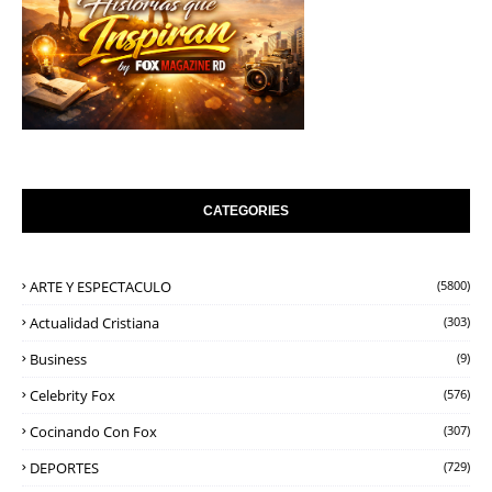
CATEGORIES
ARTE Y ESPECTACULO
(5800)
Actualidad Cristiana
(303)
Business
(9)
Celebrity Fox
(576)
Cocinando Con Fox
(307)
DEPORTES
(729)