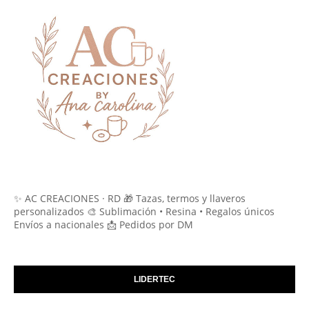
✨ AC CREACIONES · RD 🎁 Tazas, termos y llaveros
personalizados 🎨 Sublimación • Resina • Regalos únicos
Envíos a nacionales 📩 Pedidos por DM
LIDERTEC