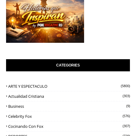
CATEGORIES
ARTE Y ESPECTACULO
(5800)
Actualidad Cristiana
(303)
Business
(9)
Celebrity Fox
(576)
Cocinando Con Fox
(307)
(729)