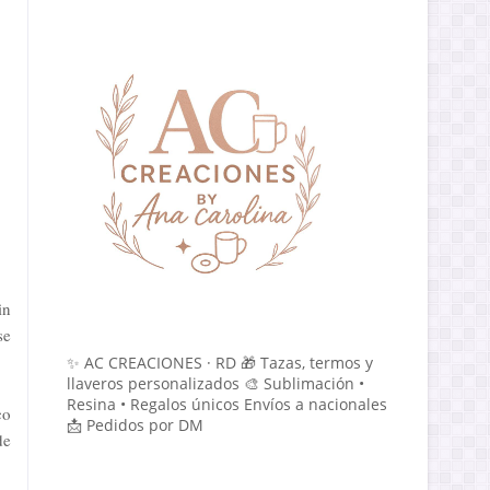
in
se
✨ AC CREACIONES · RD 🎁 Tazas, termos y
llaveros personalizados 🎨 Sublimación •
Resina • Regalos únicos Envíos a nacionales
co
📩 Pedidos por DM
de