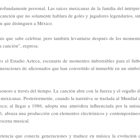
rofundamente personal. Las raíces mexicanas de la familia del intérpre
 canción que no solamente hablara de goles y jugadores legendarios, si
ritu que distinguen a México.
país que sabe celebrar, pero también levantarse después de los moment
la canción”, expresa.
es el Estadio Azteca, escenario de momentos imborrables para el futb
generaciones de aficionados que han convertido al inmueble en un símbo
noro a través del tiempo. La canción abre con la fuerza y el orgullo d
 mexicanas. Posteriormente, cuando la narrativa se traslada al Mundial 
poca; al llegar a 1986, adopta una atmósfera influenciada por la músi
026, abraza una producción con elementos electrónicos y contemporáneo
escena musical.
eriencia que conecta generaciones y traduce en música la evolución 