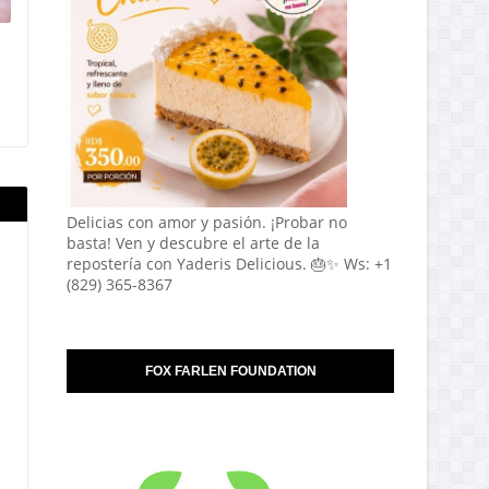
Delicias con amor y pasión. ¡Probar no
basta! Ven y descubre el arte de la
repostería con Yaderis Delicious. 🎂✨ Ws: +1
(829) 365-8367
FOX FARLEN FOUNDATION