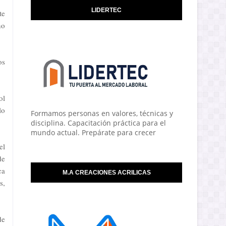
LIDERTEC
te
no
os
ol
lo
Formamos personas en valores, técnicas y
disciplina. Capacitación práctica para el
mundo actual. Prepárate para crecer
el
de
ca
M.A CREACIONES ACRILICAS
s,
de