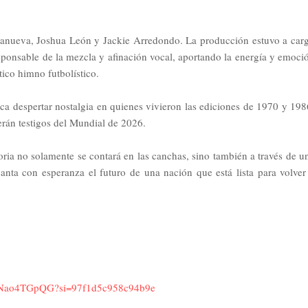
llanueva, Joshua León y Jackie Arredondo. La producción estuvo a car
sponsable de la mezcla y afinación vocal, aportando la energía y emoci
tico himno futbolístico.
ca despertar nostalgia en quienes vivieron las ediciones de 1970 y 198
rán testigos del Mundial de 2026.
ria no solamente se contará en las canchas, sino también a través de u
anta con esperanza el futuro de una nación que está lista para volver
G1skNao4TGpQG?si=97f1d5c958c94b9e