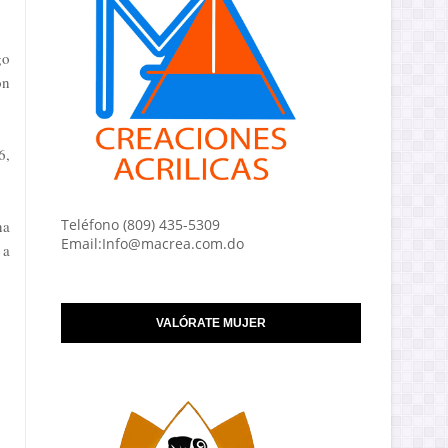
go
ón
6,
Teléfono (809) 435-5309
na
Email:Info@macrea.com.do
 a
VALÓRATE MUJER