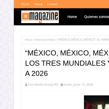
Home
About
Contact
Home
Quienes somo
Inicio
Internacionales
“MÉXICO, MÉXICO, MÉXICO”: EL HI
“MÉXICO, MÉXICO, MÉX
LOS TRES MUNDIALES 
A 2026
Fox Media Group RD
lunes, junio 15, 2026