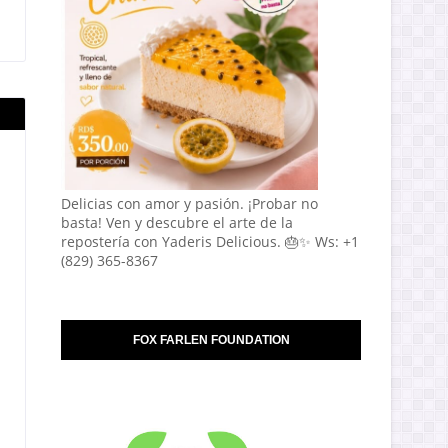
Delicias con amor y pasión. ¡Probar no
basta! Ven y descubre el arte de la
repostería con Yaderis Delicious. 🎂✨ Ws: +1
(829) 365-8367
FOX FARLEN FOUNDATION