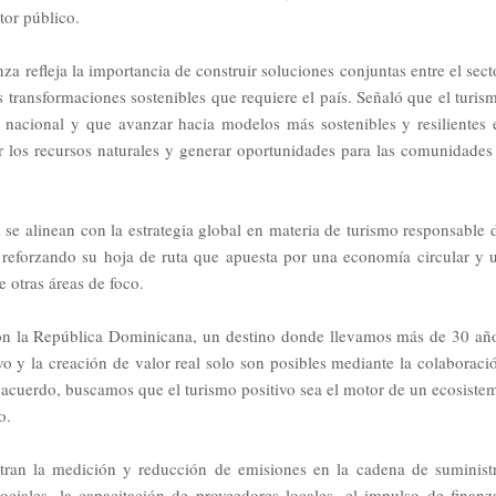
tor público.
za refleja la importancia de construir soluciones conjuntas entre el sect
s transformaciones sostenibles que requiere el país. Señaló que el turis
o nacional y que avanzar hacia modelos más sostenibles y resilientes 
er los recursos naturales y generar oportunidades para las comunidades
 se alinean con la estrategia global en materia de turismo responsable 
 reforzando su hoja de ruta que apuesta por una economía circular y 
 otras áreas de foco.
con la República Dominicana, un destino donde llevamos más de 30 añ
o y la creación de valor real solo son posibles mediante la colaboraci
te acuerdo, buscamos que el turismo positivo sea el motor de un ecosiste
o.
ntran la medición y reducción de emisiones en la cadena de suminist
ociales, la capacitación de proveedores locales, el impulso de finanz