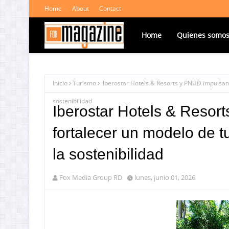
Home
About
Contact
Home
Quienes somo
Inicio
Turismo
Iberostar Hotels & Resorts y PNUD impulsan 
sostenibilidad
Iberostar Hotels & Resor
fortalecer un modelo de 
la sostenibilidad
Fox Media Group RD
lunes, junio 01, 2026