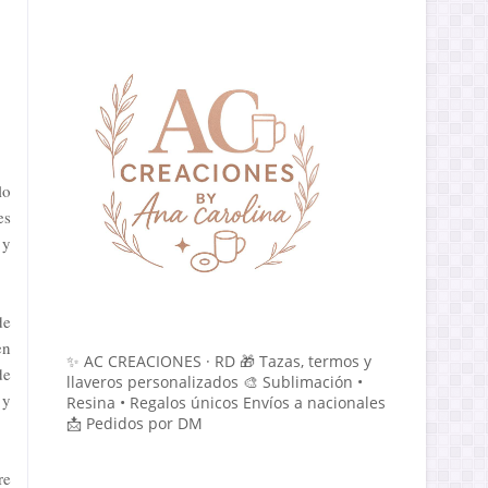
lo
es
 y
de
en
✨ AC CREACIONES · RD 🎁 Tazas, termos y
de
llaveros personalizados 🎨 Sublimación •
 y
Resina • Regalos únicos Envíos a nacionales
📩 Pedidos por DM
re