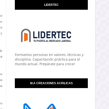
LIDERTEC
or
mo
es
 y
de
Formamos personas en valores, técnicas y
un
disciplina. Capacitación práctica para el
mundo actual. Prepárate para crecer
os
ón
M.A CREACIONES ACRILICAS
ma
ro
as