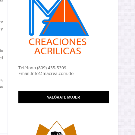
re
 y
ia
el
Teléfono (809) 435-5309
Email:Info@macrea.com.do
a,
sa
VALÓRATE MUJER