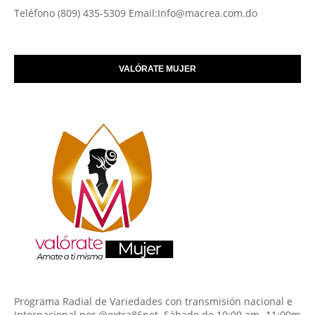
Teléfono (809) 435-5309 Email:Info@macrea.com.do
VALÓRATE MUJER
Programa Radial de Variedades con transmisión nacional e
Internacional por @extra86net. Sábado de 10:00 am -11:00m