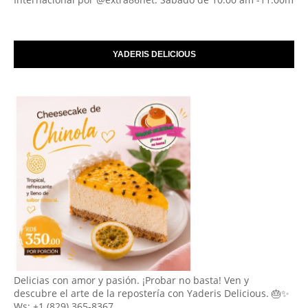
YADERIS DELICIOUS
Delicias con amor y pasión. ¡Probar no basta! Ven y
descubre el arte de la repostería con Yaderis Delicious. 🎂✨
Ws: +1 (829) 365-8367