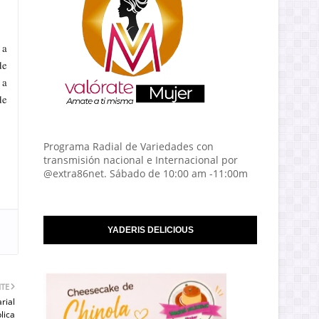
 a
de
 a
de
Programa Radial de Variedades con
transmisión nacional e Internacional por
@extra86net. Sábado de 10:00 am -11:00m
YADERIS DELICIOUS
NTE
rial
lica