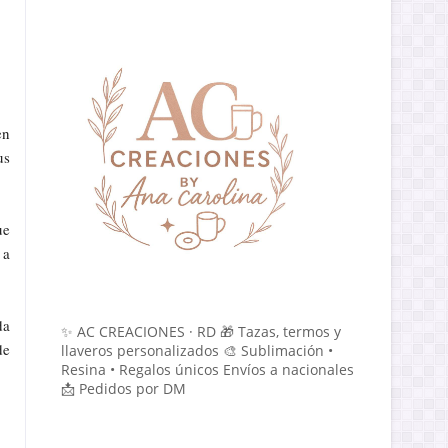
en
us
ue
 a
da
✨ AC CREACIONES · RD 🎁 Tazas, termos y
de
llaveros personalizados 🎨 Sublimación •
Resina • Regalos únicos Envíos a nacionales
📩 Pedidos por DM