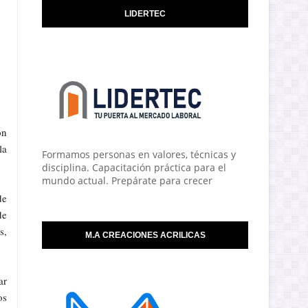
LIDERTEC
ón
la
Formamos personas en valores, técnicas y
disciplina. Capacitación práctica para el
mundo actual. Prepárate para crecer
de
de
s,
M.A CREACIONES ACRILICAS
ar
os