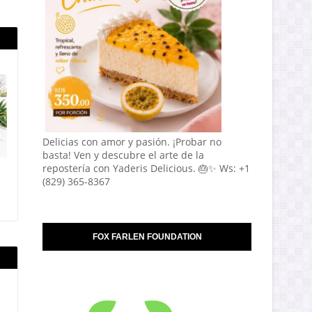
Delicias con amor y pasión. ¡Probar no
basta! Ven y descubre el arte de la
repostería con Yaderis Delicious. 🎂✨ Ws: +1
(829) 365-8367
FOX FARLEN FOUNDATION