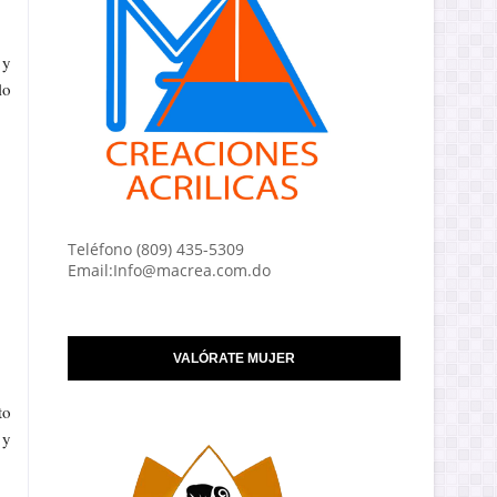
 y
lo
Teléfono (809) 435-5309
Email:Info@macrea.com.do
VALÓRATE MUJER
to
 y