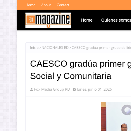
Home
About
Contact
Home
Quienes somo
Inicio
NACIONALES RD
CAESCO gradúa primer grupo de líde
CAESCO gradúa primer gr
Social y Comunitaria
Fox Media Group RD
lunes, junio 01, 2026