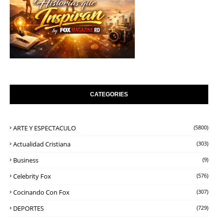
CATEGORIES
ARTE Y ESPECTACULO
(5800)
Actualidad Cristiana
(303)
Business
(9)
Celebrity Fox
(576)
Cocinando Con Fox
(307)
DEPORTES
(729)