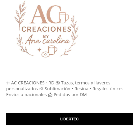
✨ AC CREACIONES · RD 🎁 Tazas, termos y llaveros
personalizados 🎨 Sublimación • Resina • Regalos únicos
Envíos a nacionales 📩 Pedidos por DM
LIDERTEC