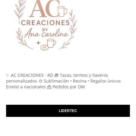
✨ AC CREACIONES · RD 🎁 Tazas, termos y llaveros
personalizados 🎨 Sublimación • Resina • Regalos únicos
Envíos a nacionales 📩 Pedidos por DM
LIDERTEC