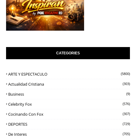
CATEGORIES
ARTE Y ESPECTACULO
(5800)
Actualidad Cristiana
(303)
Business
(9)
Celebrity Fox
(576)
Cocinando Con Fox
(307)
DEPORTES
(729)
De Interes
(705)