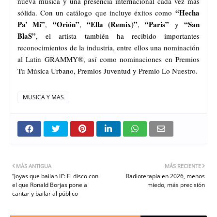
nueva música y una presencia internacional cada vez más
“Hecha
sólida. Con un catálogo que incluye éxitos como
Pa’ Mi”
“Orión”
“Ella (Remix)”
“Paris”
“San
,
,
,
y
BlaS”
, el artista también ha recibido importantes
reconocimientos de la industria, entre ellos una nominación
al Latin GRAMMY®, así como nominaciones en Premios
Tu Música Urbano, Premios Juventud y Premio Lo Nuestro.
MUSICA Y MAS
MÁS ANTIGUA
MÁS RECIENTE
“Joyas que bailan II”: El disco con
Radioterapia en 2026, menos
el que Ronald Borjas pone a
miedo, más precisión
cantar y bailar al público