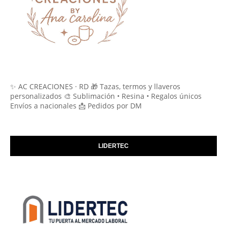
✨ AC CREACIONES · RD 🎁 Tazas, termos y llaveros
personalizados 🎨 Sublimación • Resina • Regalos únicos
Envíos a nacionales 📩 Pedidos por DM
LIDERTEC