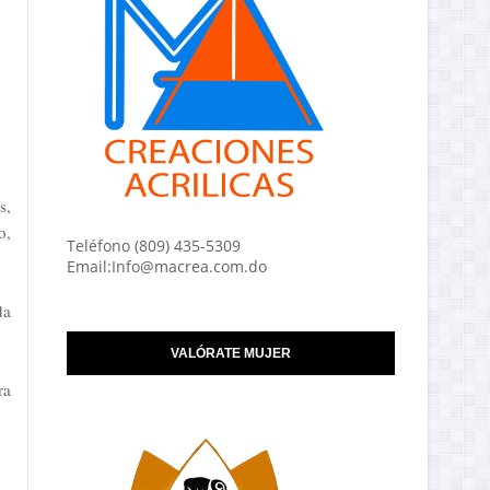
s,
o,
Teléfono (809) 435-5309
Email:Info@macrea.com.do
da
VALÓRATE MUJER
ra