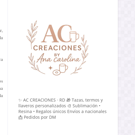
z,
la
ca
os
na
la
✨ AC CREACIONES · RD 🎁 Tazas, termos y
llaveros personalizados 🎨 Sublimación •
Resina • Regalos únicos Envíos a nacionales
📩 Pedidos por DM