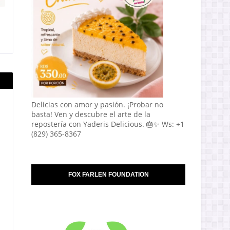
Delicias con amor y pasión. ¡Probar no
basta! Ven y descubre el arte de la
repostería con Yaderis Delicious. 🎂✨ Ws: +1
(829) 365-8367
FOX FARLEN FOUNDATION