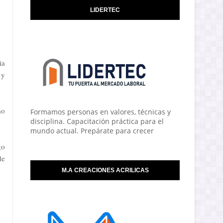
LIDERTEC
ia
 y
mo
Formamos personas en valores, técnicas y
disciplina. Capacitación práctica para el
mundo actual. Prepárate para crecer
go
de
M.A CREACIONES ACRILICAS