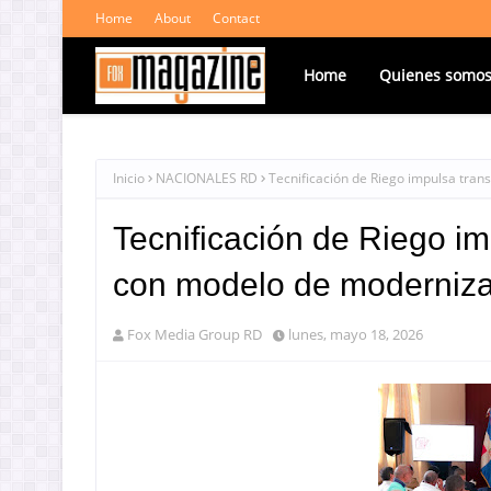
Home
About
Contact
Home
Quienes somo
Inicio
NACIONALES RD
Tecnificación de Riego impulsa tra
Tecnificación de Riego i
con modelo de moderniza
Fox Media Group RD
lunes, mayo 18, 2026