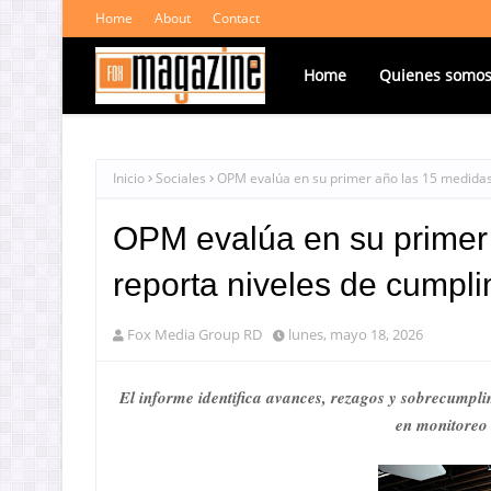
Home
About
Contact
Home
Quienes somo
Inicio
Sociales
OPM evalúa en su primer año las 15 medidas
OPM evalúa en su primer 
reporta niveles de cumpl
Fox Media Group RD
lunes, mayo 18, 2026
El informe identifica avances, rezagos y sobrecumpli
en monitoreo 