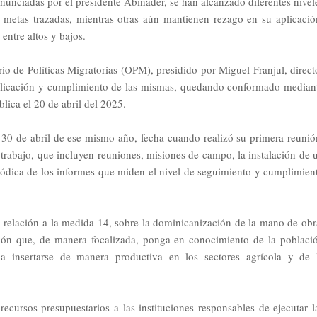
unciadas por el presidente Abinader, se han alcanzado diferentes nivel
metas trazadas, mientras otras aún mantienen rezago en su aplicació
entre altos y bajos.
o de Políticas Migratorias (OPM), presidido por Miguel Franjul, direct
a aplicación y cumplimiento de las mismas, quedando conformado median
lica el 20 de abril del 2025.
 30 de abril de ese mismo año, fecha cuando realizó su primera reunió
rabajo, que incluyen reuniones, misiones de campo, la instalación de 
iódica de los informes que miden el nivel de seguimiento y cumplimien
relación a la medida 14, sobre la dominicanización de la mano de obr
ión que, de manera focalizada, ponga en conocimiento de la poblaci
 a insertarse de manera productiva en los sectores agrícola y de 
cursos presupuestarios a las instituciones responsables de ejecutar l