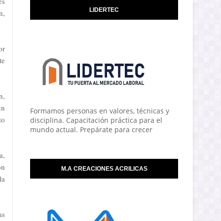
es
LIDERTEC
n,
or
te
n,
un
Formamos personas en valores, técnicas y
to
disciplina. Capacitación práctica para el
mundo actual. Prepárate para crecer
a,
ón
M.A CREACIONES ACRILICAS
la
as