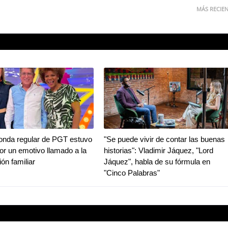
MÁS RECIE
ronda regular de PGT estuvo
"Se puede vivir de contar las buenas
r un emotivo llamado a la
historias": Vladimir Jáquez, "Lord
ión familiar
Jáquez", habla de su fórmula en
"Cinco Palabras"