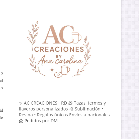
jo
el
mo
✨ AC CREACIONES · RD 🎁 Tazas, termos y
llaveros personalizados 🎨 Sublimación •
al
Resina • Regalos únicos Envíos a nacionales
de
📩 Pedidos por DM