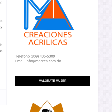
el
ue
 y
la
as
Teléfono (809) 435-5309
Email:Info@macrea.com.do
VALÓRATE MUJER