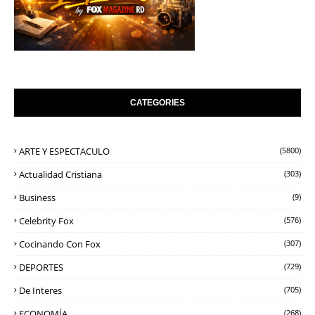
CATEGORIES
ARTE Y ESPECTACULO
(5800)
Actualidad Cristiana
(303)
Business
(9)
Celebrity Fox
(576)
Cocinando Con Fox
(307)
DEPORTES
(729)
De Interes
(705)
ECONOMÍA
(268)