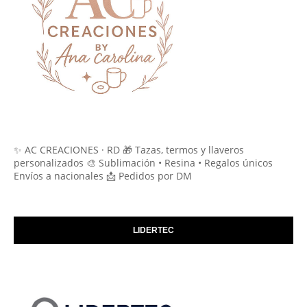
✨ AC CREACIONES · RD 🎁 Tazas, termos y llaveros
personalizados 🎨 Sublimación • Resina • Regalos únicos
Envíos a nacionales 📩 Pedidos por DM
LIDERTEC