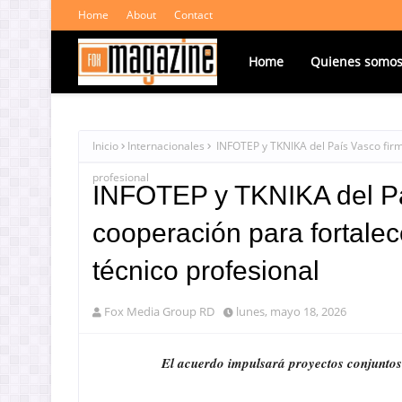
Home
About
Contact
Home
Quienes somo
Inicio
Internacionales
INFOTEP y TKNIKA del País Vasco firm
profesional
INFOTEP y TKNIKA del Pa
cooperación para fortalec
técnico profesional
Fox Media Group RD
lunes, mayo 18, 2026
El acuerdo impulsará proyectos conjuntos 