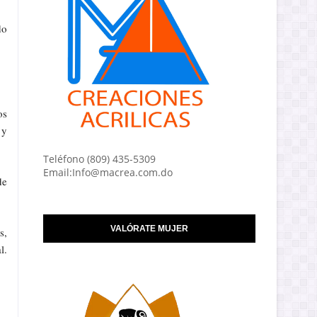
do
os
 y
Teléfono (809) 435-5309
Email:Info@macrea.com.do
de
VALÓRATE MUJER
s,
l.