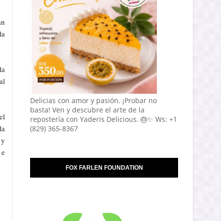
an
la
la
al
Delicias con amor y pasión. ¡Probar no
basta! Ven y descubre el arte de la
el
repostería con Yaderis Delicious. 🎂✨ Ws: +1
la
(829) 365-8367
 y
 e
FOX FARLEN FOUNDATION