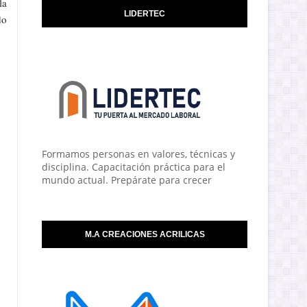
la
LIDERTEC
do
Formamos personas en valores, técnicas y
disciplina. Capacitación práctica para el
mundo actual. Prepárate para crecer
M.A CREACIONES ACRILICAS