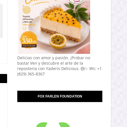
Delicias con amor y pasión. ¡Probar no
basta! Ven y descubre el arte de la
repostería con Yaderis Delicious. 🎂✨ Ws: +1
(829) 365-8367
FOX FARLEN FOUNDATION