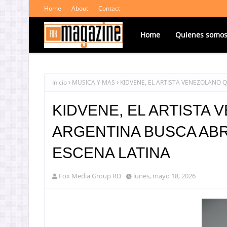
Home
About
Contact
Home
Quienes somo
Inicio
MUSICA Y MAS
KIDVENE, EL ARTISTA VENEZOLANO 
KIDVENE, EL ARTISTA
ARGENTINA BUSCA ABR
ESCENA LATINA
Fox Media Group RD
lunes, mayo 18, 2026