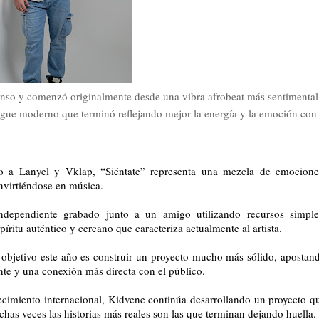
so y comenzó originalmente desde una vibra afrobeat más sentimental
gue moderno que terminó reflejando mejor la energía y la emoción con
o a Lanyel y Vklap, “Siéntate” representa una mezcla de emocione
nvirtiéndose en música.
ndependiente grabado junto a un amigo utilizando recursos simple
ritu auténtico y cercano que caracteriza actualmente al artista.
 objetivo este año es construir un proyecto mucho más sólido, apostan
nte y una conexión más directa con el público.
cimiento internacional, Kidvene continúa desarrollando un proyecto q
s veces las historias más reales son las que terminan dejando huella.