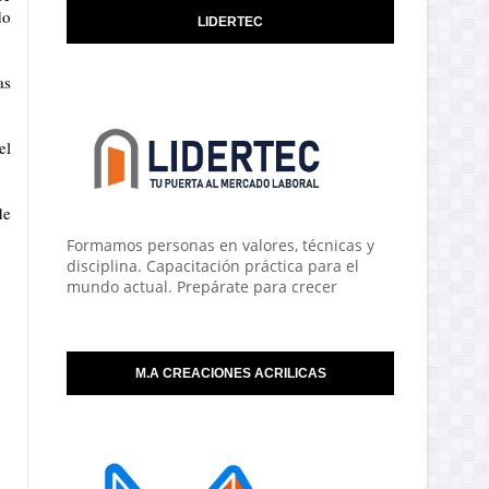
do
LIDERTEC
as
el
de
Formamos personas en valores, técnicas y
disciplina. Capacitación práctica para el
mundo actual. Prepárate para crecer
M.A CREACIONES ACRILICAS