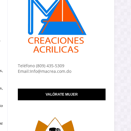
.
Teléfono (809) 435-5309
s,
Email:Info@macrea.com.do
s,
VALÓRATE MUJER
do
ue