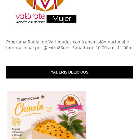
Programa Radial de Variedades con transmisión nacional e
Internacional por @extra86net. Sábado de 10:00 am -11:00m
YADERIS DELICIOUS