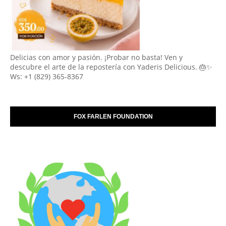
Delicias con amor y pasión. ¡Probar no basta! Ven y
descubre el arte de la repostería con Yaderis Delicious. 🎂✨
Ws: +1 (829) 365-8367
FOX FARLEN FOUNDATION