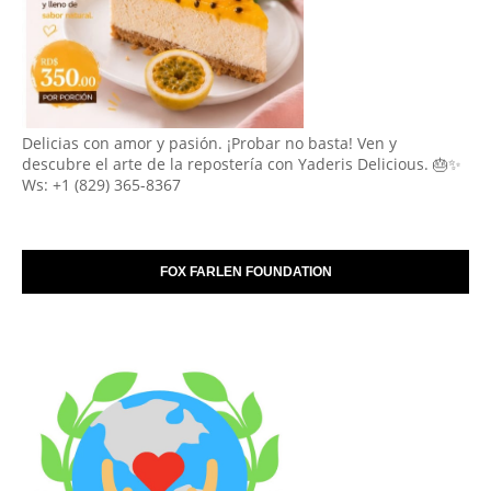
Delicias con amor y pasión. ¡Probar no basta! Ven y
descubre el arte de la repostería con Yaderis Delicious. 🎂✨
Ws: +1 (829) 365-8367
FOX FARLEN FOUNDATION