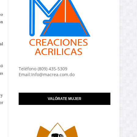
co
ón
al
có
Teléfono (809) 435-5309
as
Email:Info@macrea.com.do
ey
VALÓRATE MUJER
er