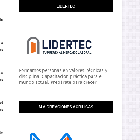
LIDERTEC
ia
 a
as
Formamos personas en valores, técnicas y
un
disciplina. Capacitación práctica para el
as
mundo actual. Prepárate para crecer
el
M.A CREACIONES ACRILICAS
as
de