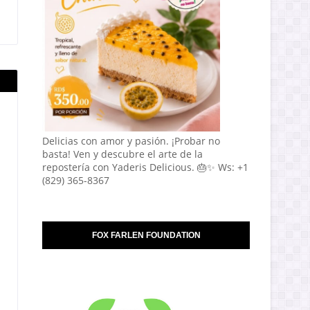
Delicias con amor y pasión. ¡Probar no
basta! Ven y descubre el arte de la
repostería con Yaderis Delicious. 🎂✨ Ws: +1
(829) 365-8367
FOX FARLEN FOUNDATION