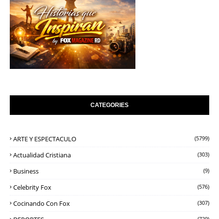
CATEGORIES
ARTE Y ESPECTACULO
(5799)
Actualidad Cristiana
(303)
Business
(9)
Celebrity Fox
(576)
Cocinando Con Fox
(307)
(729)