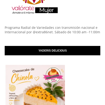
Programa Radial de Variedades con transmisión nacional e
Internacional por @extra86net. Sábado de 10:00 am -11:00m
YADERIS DELICIOUS