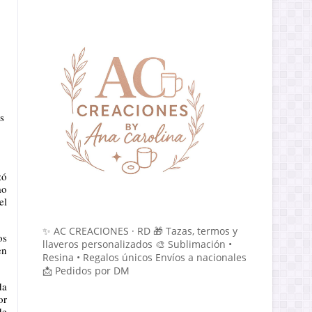
 
ó 
o 
l 
✨ AC CREACIONES · RD 🎁 Tazas, termos y
s 
llaveros personalizados 🎨 Sublimación •
n 
Resina • Regalos únicos Envíos a nacionales
📩 Pedidos por DM
a 
r 
e 