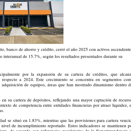
ito, banco de ahorro y crédito, cerró el año 2025 con activos ascendentes
 interanual de 15.7%, según los resultados presentados durante su 
ipalmente por la expansión de su cartera de créditos, que alcanz
respecto a 2024. Este crecimiento se concentra en segmentos com
 y adquisición de equipos, áreas que han mostrado dinamismo dentro de
 en su cartera de depósitos, reflejando una mayor captación de recurso
exto de competencia entre entidades financieras por atraer liquidez, e
as.
dad se situó en 1.83%, mientras que las provisiones para cartera vencid
 nivel de incumplimiento reportado. Estos indicadores se mantienen po
iero, de acuerdo con referencias regulatorias de la Superintendencia d