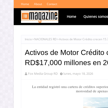
Home
About
Contact
Home
Quienes somo
Inicio
NACIONALES RD
Activos de Motor Crédito crecen 15
Activos de Motor Crédito
RD$17,000 millones en 
Fox Media Group RD
lunes, mayo 18, 2026
La entidad registró una cartera de créditos super
morosidad de apenas 