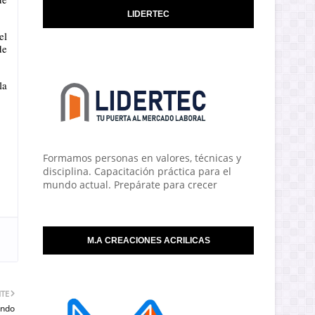
LIDERTEC
l 
e 
a 
Formamos personas en valores, técnicas y
disciplina. Capacitación práctica para el
mundo actual. Prepárate para crecer
M.A CREACIONES ACRILICAS
NTE
undo