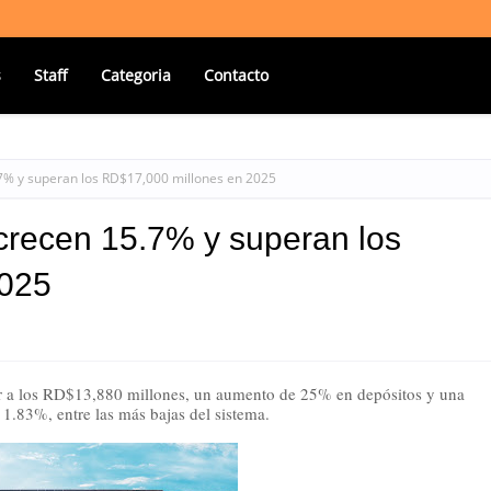
s
Staff
Categoria
Contacto
.7% y superan los RD$17,000 millones en 2025
 crecen 15.7% y superan los
2025
ior a los RD$13,880 millones, un aumento de 25% en depósitos y una 
1.83%, entre las más bajas del sistema.