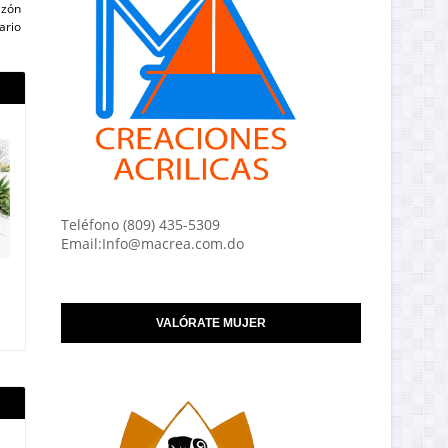
azón
ario
Teléfono (809) 435-5309
Email:Info@macrea.com.do
VALÓRATE MUJER