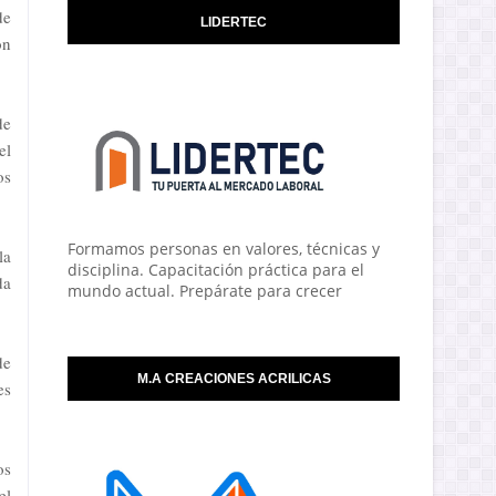
de
LIDERTEC
ón
de
el
os
Formamos personas en valores, técnicas y
la
disciplina. Capacitación práctica para el
da
mundo actual. Prepárate para crecer
de
M.A CREACIONES ACRILICAS
es
os
el