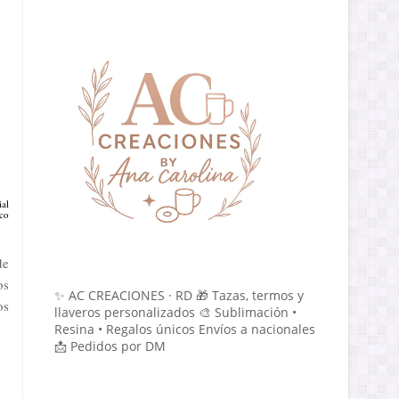
al
co
de
os
✨ AC CREACIONES · RD 🎁 Tazas, termos y
os
llaveros personalizados 🎨 Sublimación •
Resina • Regalos únicos Envíos a nacionales
📩 Pedidos por DM