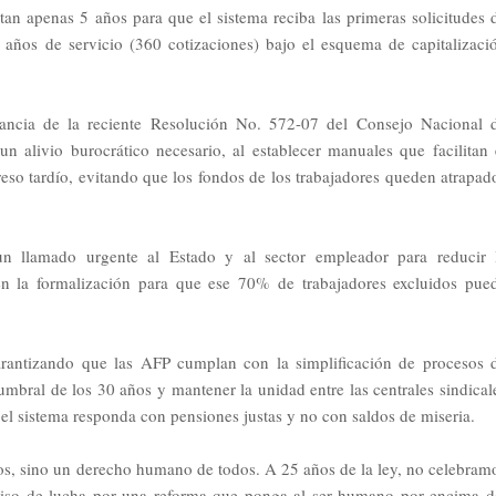
tan apenas 5 años para que el sistema reciba las primeras solicitudes 
años de servicio (360 cotizaciones) bajo el esquema de capitalizaci
rtancia de la reciente Resolución No. 572-07 del Consejo Nacional 
n alivio burocrático necesario, al establecer manuales que facilitan 
reso tardío, evitando que los fondos de los trabajadores queden atrapad
llamado urgente al Estado y al sector empleador para reducir 
en la formalización para que ese 70% de trabajadores excluidos pue
arantizando que las AFP cumplan con la simplificación de procesos 
umbral de los 30 años y mantener la unidad entre las centrales sindical
, el sistema responda con pensiones justas y no con saldos de miseria.
cos, sino un derecho humano de todos. A 25 años de la ley, no celebram
miso de lucha por una reforma que ponga al ser humano por encima d