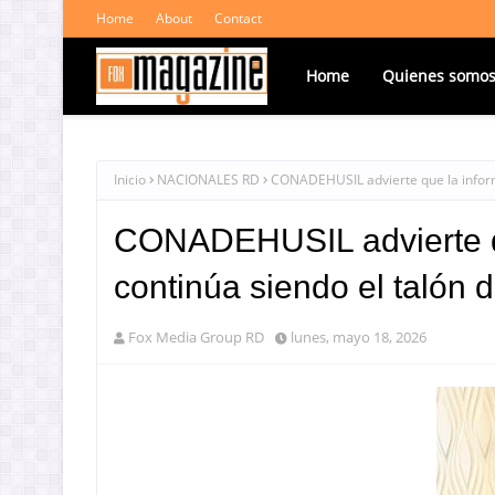
Home
About
Contact
Home
Quienes somo
Inicio
NACIONALES RD
CONADEHUSIL advierte que la informa
CONADEHUSIL advierte qu
continúa siendo el talón 
Fox Media Group RD
lunes, mayo 18, 2026