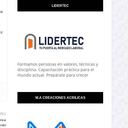
LIDERTEC
an
ce
Formamos personas en valores, técnicas y
disciplina. Capacitación práctica para el
mundo actual. Prepárate para crecer
M.A CREACIONES ACRILICAS
NTE
unca
erán