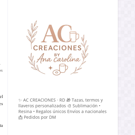
,
os
el
✨ AC CREACIONES · RD 🎁 Tazas, termos y
es
llaveros personalizados 🎨 Sublimación •
Resina • Regalos únicos Envíos a nacionales
📩 Pedidos por DM
ta