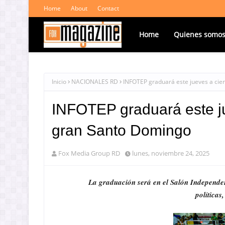
Home
About
Contact
Home
Quienes somo
Inicio
NACIONALES RD
INFOTEP graduará este jueves a cie
INFOTEP graduará este ju
gran Santo Domingo
Fox Media Group RD
lunes, noviembre 24, 2025
La graduación será en el Salón Independen
políticas