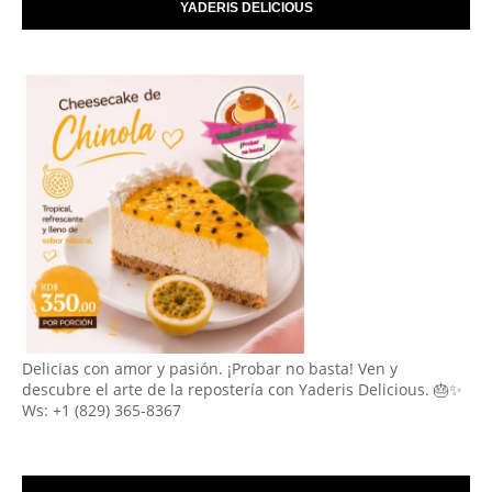
YADERIS DELICIOUS
Delicias con amor y pasión. ¡Probar no basta! Ven y
descubre el arte de la repostería con Yaderis Delicious. 🎂✨
Ws: +1 (829) 365-8367