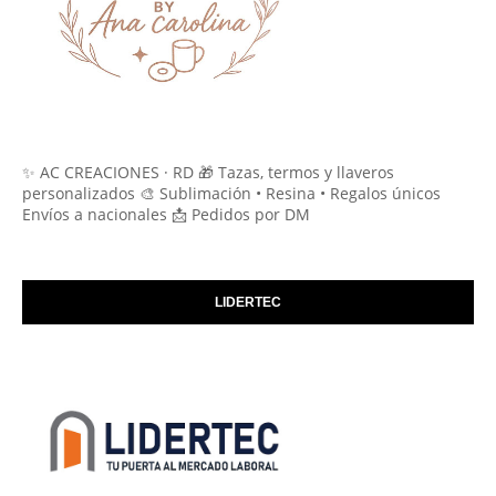
✨ AC CREACIONES · RD 🎁 Tazas, termos y llaveros
personalizados 🎨 Sublimación • Resina • Regalos únicos
Envíos a nacionales 📩 Pedidos por DM
LIDERTEC