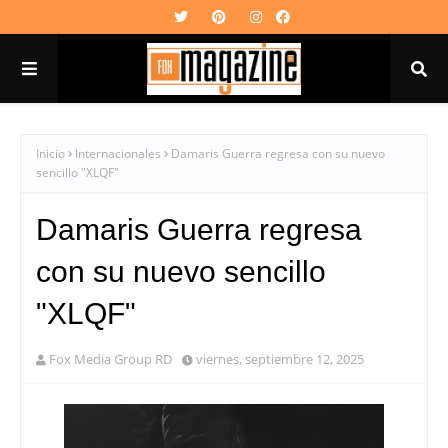
Inicio
Internacionales
Damaris Guerra regresa con su nuevo
sencillo "XLQF"
Damaris Guerra regresa
con su nuevo sencillo
"XLQF"
Fox Media Group RD
viernes, septiembre 12, 2025