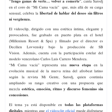
Tengo ganas de verte… volver a comerte
“
”, canta Sarodj
en el coro de “Mi Cama vac
í
a” que, más allá de su carga
libertad de hablar del deseo sin filtros
sensual, celebra la
ni vergüenza.
El videoclip, dirigido con una estética íntima, elegante y
provocadora, fue grabado
en puerto plata en el hotel
(Millenium Resort & Spa) y filmado por el director es
Decilien Lovvensky bajo la producción de SB
Vision.
Además, cuenta con la participación estelar del
modelo venezolano Carlos Luis Carrero Mendoza.
nueva etapa
“Mi Cama vac
í
a” representa una
en la
evolución musical de la nueva reina del afrobeat latino
según la revista Mi Gente, Sarodj, quien continúa
ampliando su rango creativo con una propuesta que
estética, emoción, ritmo y discurso femenino sin
mezcla
concesiones
.
todas las plataformas
El tema ya está disponible en
digitales
, mientras que
el videoclip oficial
puede disfrutarse