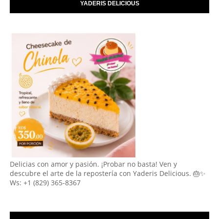
YADERIS DELICIOUS
Delicias con amor y pasión. ¡Probar no basta! Ven y
descubre el arte de la repostería con Yaderis Delicious. 🎂✨
Ws: +1 (829) 365-8367