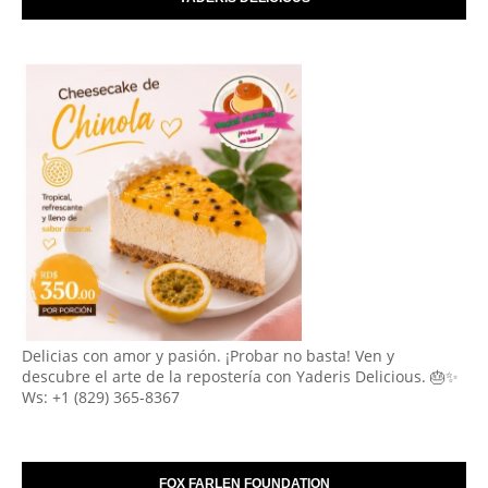
Delicias con amor y pasión. ¡Probar no basta! Ven y
descubre el arte de la repostería con Yaderis Delicious. 🎂✨
Ws: +1 (829) 365-8367
FOX FARLEN FOUNDATION