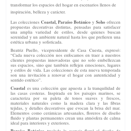
transformar los espacios del hogar en escenarios llenos de
inspiración, belleza y carácter.
Coastal, Paraíso Botánico
Soho
Las colecciones
y
ofrecen
propuestas decorativas distintas, pensadas para satisfacer
una amplia variedad de estilos, desde quienes buscan
serenidad y un ambiente natural hasta los que prefieren una
estética urbana y sofisticada.
Beatriz Puello, vicepresidente de Casa Cuesta, expresó:
“Cada nueva colección nos enfocamos en traer a nuestros
clientes propuestas innovadoras que no solo embellezcan
sus espacios, sino que también reflejen emociones, lugares
y estilos de vida. Las colecciones de esta nueva temporada
son una invitación a renovar el hogar con autenticidad y
sentido estético”.
Coastal
es una colección que apuesta a la tranquilidad de
las casas costeras. Inspirada en los paisajes marinos, se
caracteriza por su paleta de tonos suaves y frescos,
materiales naturales como la madera clara y las fibras
tejidas, y detalles decorativos que evocan la brisa del mar.
Elementos como cerámicas artesanales, floreros de diseño
fluido y plantas permanentes crean una atmósfera de calma
ideal para interiores y exteriores.
Paraíso Botánico
traslada la esencia floral al diseño de