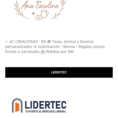
✨ AC CREACIONES · RD 🎁 Tazas, termos y llaveros
personalizados 🎨 Sublimación • Resina • Regalos únicos
Envíos a nacionales 📩 Pedidos por DM
LIDERTEC