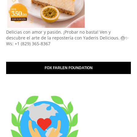
Delicias con amor y pasión. ¡Probar no basta! Ven y
descubre el arte de la repostería con Yaderis Delicious. 🎂✨
Ws: +1 (829) 365-8367
FOX FARLEN FOUNDATION