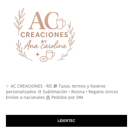
✨ AC CREACIONES · RD 🎁 Tazas, termos y llaveros
personalizados 🎨 Sublimación • Resina • Regalos únicos
Envíos a nacionales 📩 Pedidos por DM
LIDERTEC