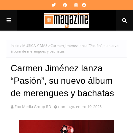
Inicio
MUSICA Y MAS
Carmen Jiménez lanza “Pasión”, su nuevo
álbum de merengues y bachatas
Carmen Jiménez lanza
“Pasión”, su nuevo álbum
de merengues y bachatas
Fox Media Group RD
domingo, enero 19, 2025