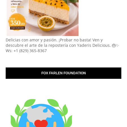
Delicias con amor y pasión. ¡Probar no basta! Ven y
descubre el arte de la repostería con Yaderis Delicious. 🎂✨
Ws: +1 (829) 365-8367
FOX FARLEN FOUNDATION