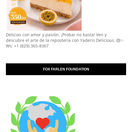
Delicias con amor y pasión. ¡Probar no basta! Ven y
descubre el arte de la repostería con Yaderis Delicious. 🎂✨
Ws: +1 (829) 365-8367
FOX FARLEN FOUNDATION