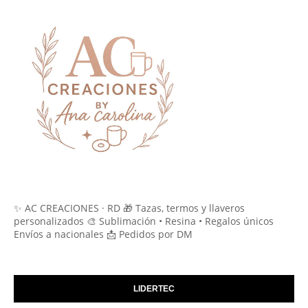
✨ AC CREACIONES · RD 🎁 Tazas, termos y llaveros
personalizados 🎨 Sublimación • Resina • Regalos únicos
Envíos a nacionales 📩 Pedidos por DM
LIDERTEC