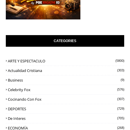
CATEGORIES
ARTE Y ESPECTACULO
(5800)
Actualidad Cristiana
(303)
Business
(9)
Celebrity Fox
(576)
Cocinando Con Fox
(307)
DEPORTES
(729)
De Interes
(705)
ECONOMÍA
(268)