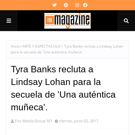
Inicio
ARTE Y ESPECTACULO
Tyra Banks recluta a Lindsay Lohan
para la secuela de 'Una auténtica muñeca'.
Tyra Banks recluta a
Lindsay Lohan para la
secuela de 'Una auténtica
muñeca'.
Fox Media Group RD
viernes, junio 02, 2017