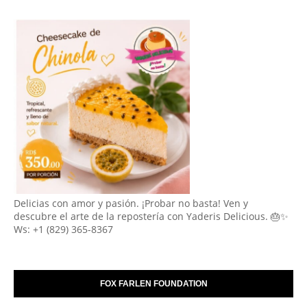
Delicias con amor y pasión. ¡Probar no basta! Ven y
descubre el arte de la repostería con Yaderis Delicious. 🎂✨
Ws: +1 (829) 365-8367
FOX FARLEN FOUNDATION